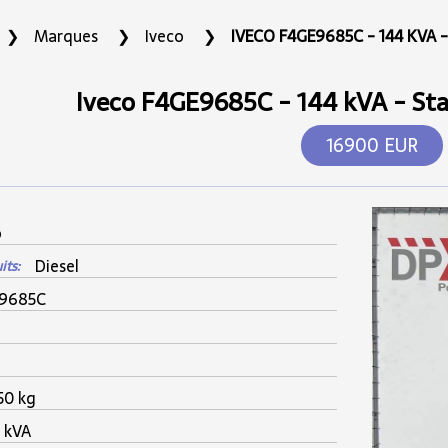
Marques
Iveco
IVECO F4GE9685C - 144 KVA - 
Iveco F4GE9685C - 144 kVA - Sta
16900 EUR
o
Diesel
its:
9685C
50 kg
 kVA