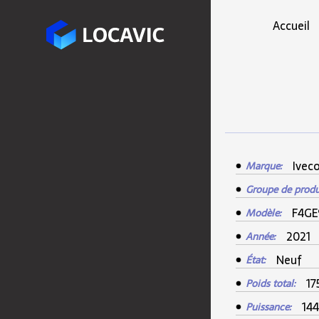
Accueil
Ivec
Marque:
Groupe de produ
F4GE
Modèle:
2021
Année:
Neuf
État:
17
Poids total:
144
Puissance: