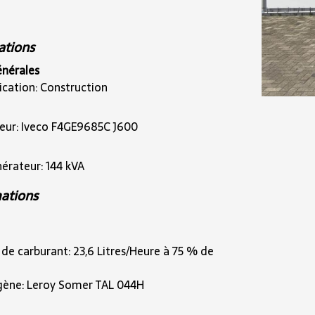
ations
énérales
cation: Construction
ur: Iveco F4GE9685C J600
érateur: 144 kVA
ations
 carburant: 23,6 Litres/Heure à 75 % de
gène: Leroy Somer TAL 044H