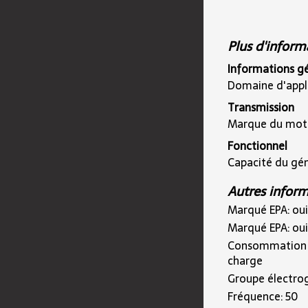
Plus d'inform
Informations g
Domaine d'appli
Transmission
Marque du mote
Fonctionnel
Capacité du gén
Autres inform
Marqué EPA: oui
Marqué EPA: oui
Consommation de
charge
Groupe électro
Fréquence: 50