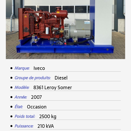
Iveco
Marque:
Diesel
Groupe de produits:
8361 Leroy Somer
Modèle:
2007
Année:
Occasion
État:
2500 kg
Poids total:
210 kVA
Puissance: